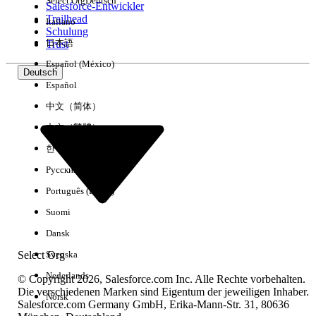
Select Org
Deutsch
Salesforce-Entwickler
Trailhead
Italiano
Erfahrung
Schulung
日本語
Trust
Español (México)
Deutsch
Español
Alle löschen
Fertig
中文（简体）
中文（繁體）
한국어
Русский
Português (Brasil)
Suomi
Dansk
Select Org
Svenska
Nederlands
© Copyright 2026, Salesforce.com Inc. Alle Rechte vorbehalten.
Die verschiedenen Marken sind Eigentum der jeweiligen Inhaber.
Norsk
Salesforce.com Germany GmbH, Erika-Mann-Str. 31, 80636
Keine Ergebnisse