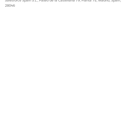
Salesforce Spain S.L., Paseo de la Castellana 79, Planta 7ª, Madrid, Spain,
28046