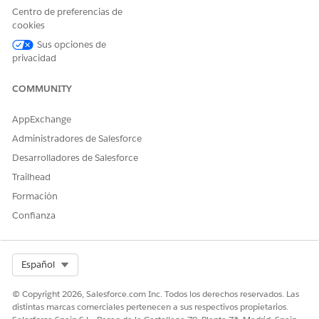
¡Háganos saber cómo podemos mejorar!
Centro de preferencias de
cookies
Sí
No
Sus opciones de
privacidad
COMMUNITY
AppExchange
Administradores de Salesforce
Desarrolladores de Salesforce
Trailhead
Formación
Confianza
Select Org
Español
© Copyright 2026, Salesforce.com Inc. Todos los derechos reservados. Las
distintas marcas comerciales pertenecen a sus respectivos propietarios.