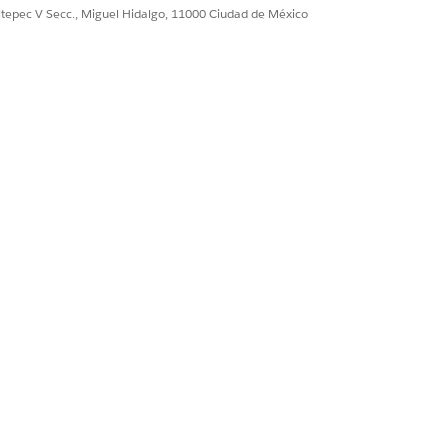
ultepec V Secc., Miguel Hidalgo, 11000 Ciudad de México
Sí
No