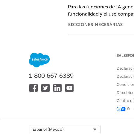
Para las funciones de IA gener
funcionalidad y el uso compat
EDICIONES NECESARIAS
Ver ediciones de
productos comp
SALESFO
Compatibilidad del Modelo d
La función admite este mode
Declaraci
1-800-667-6389
Declaraci
Funciones de IA generativa Ei
Condicio
Directric
Solicitudes Einstein es una m
Centro de
de producción o sandbox, con
información, consulte
Uso Ein
Sus
Select Org
Español (México)