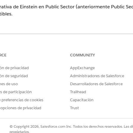
ativa de Einstein en Public Sector (anteriormente Public Sec
ibles.
atibles.
RCE
COMMUNITY
e lenguaje grande (LMS)
lo: Azure OpenAI GPT-4 Turbo
ón de privacidad
AppExchange
ón de seguridad
Administradores de Salesforce
nstein y uso de solicitudes Einstein
nes de uso
Desarrolladores de Salesforce
es de participación
Trailhead
edición de uso para la IA generativa. El uso de funciones de 
 preferencias de cookies
Capacitación
sume Solicitudes Einstein y posiblemente créditos de Data
stein
 opciones de privacidad
.
Trust
© Copyright 2026, Salesforce.com Inc. Todos los derechos reservados. Las d
propietarios.