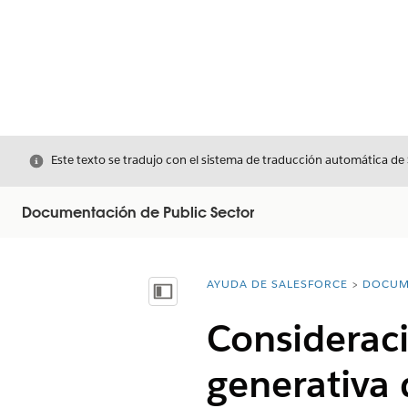
Cerrar
Este texto se tradujo con el sistema de traducción automática de
Documentación de Public Sector
AYUDA DE SALESFORCE
DOCUM
Usted está aquí:
Mostrar índice de materias
Consideraci
generativa 