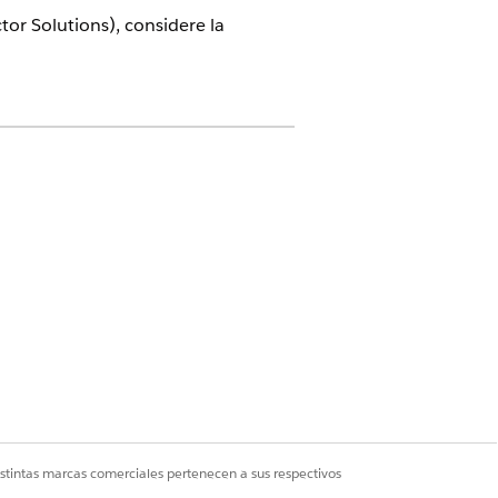
tor Solutions), considere la
IA generativa, ya sea en un entorno
 Cloud. Para obtener más
istintas marcas comerciales pertenecen a sus respectivos