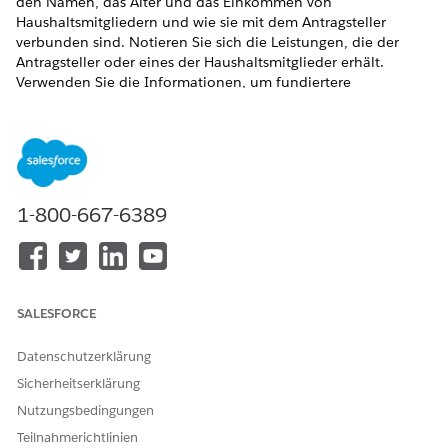
den Namen, das Alter und das Einkommen von
Haushaltsmitgliedern und wie sie mit dem Antragsteller
verbunden sind. Notieren Sie sich die Leistungen, die der
Antragsteller oder eines der Haushaltsmitglieder erhält.
Verwenden Sie die Informationen, um fundiertere
Entscheidungen über ihren Vorteilsanspruch zu treffen.
ERFORDERLICHE EDITIONEN
Zeigen Sie unterstützte Produkt-Editionen
an.
1-800-667-6389
ERFORDERLICHE BENUTZERBERECHTIGUNGEN
Erstellen einer
Zugriff auf Programm und
Haushaltsübersicht:
Vorteilsverwaltung
SALESFORCE
UND
Zugriff auf den öffentlichen
Datenschutzerklärung
Sektor
Sicherheitserklärung
UND
Nutzungsbedingungen
Berechtigungssatz "Einstein
Teilnahmerichtlinien