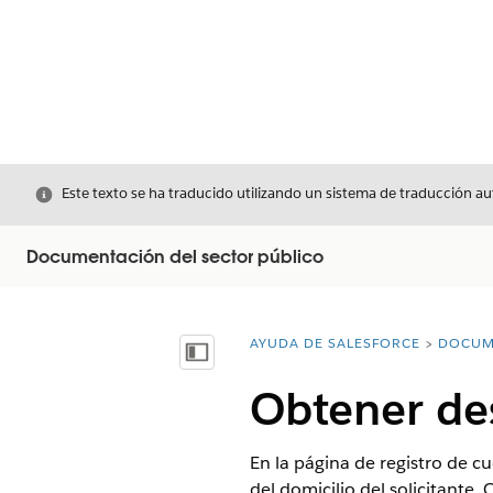
Cerrar
Este texto se ha traducido utilizando un sistema de traducción a
Documentación del sector público
AYUDA DE SALESFORCE
DOCUM
Usted está aquí:
Mostrar índice de materias
Obtener des
En la página de registro de c
del domicilio del solicitante