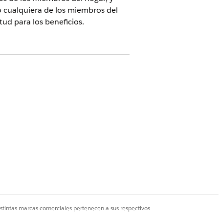
 o cualquiera de los miembros del
ud para los beneficios.
eso de gestión de programas y
so al sector público
tein for Service Innovations
istintas marcas comerciales pertenecen a sus respectivos