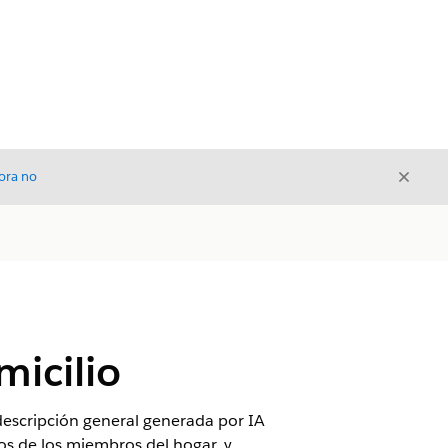
Cerrar
ora no
Cerrar
micilio
 descripción general generada por IA
sos de los miembros del hogar, y