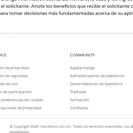
l solicitante. Anote los beneficios que recibe el solicitante
 para tomar decisiones más fundamentadas acerca de su aptit
atibles.
PERMISOS DE USUARIO NECESARIOS
RCE
COMMUNITY
ral del hogar:
Conjunto de permisos Acc
ón de privacidad
AppExchange
beneficios
ón de seguridad
Administradores de Salesforce
Y
nes de uso
Desarrolladores de Salesforce
Conjunto de permisos Acce
es de participación
Trailhead
 preferencias de cookies
Formación
Y
 opciones de privacidad
Confianza
Conjunto de permisos Eins
ión, busque y seleccione Sector
© Copyright 2026, Salesforce.com Inc. Todos los derechos reservados. Las d
público: Gestión de beneficios
.
propietarios.
al, seleccione una solicitud de beneficios.