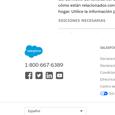
cómo están relacionados con e
hogar. Utilice la información
EDICIONES NECESARIAS
Ver ediciones de
productos comp
SALESFO
Para crear una descripción gene
Declaraci
1-800-667-6389
Declaraci
Condicio
Directric
Centro de
Sus
Desde el Iniciador de aplicac
Select Org
Español
En la ficha Solicitud individu