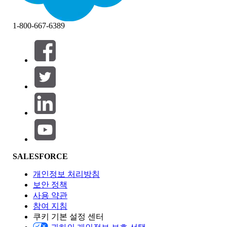
1-800-667-6389
필터 (0)
필터 선택
추가
제품 영역
SALESFORCE
기능 영향
개인정보 처리방침
보안 정책
사용 약관
참여 지침
쿠키 기본 설정 센터
Edition