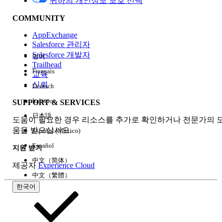
귀하의 개인정보 보호 선택
COMMUNITY
AppExchange
Salesforce 관리자
Salesforce 개발자
영어
경험
Trailhead
Français
교육
신뢰
Deutsch
Italiano
SUPPORT & SERVICES
모두 지우기
완료
日本語
도움이 필요한 경우 리소스를 추가로 확인하거나 전문가의 
움을 받으십시오.
Español (México)
Español
지원 받기
中文（简体）
제공자
Experience Cloud
中文（繁體）
한국어