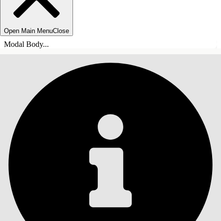
Open Main Menu
Close
Modal Body...
목차
검색