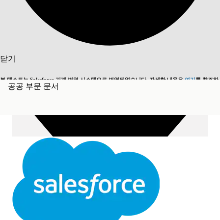
목차 표시
목차
검색
닫기
본 텍스트는 Salesforce 기계 번역 시스템으로 번역되었습니다. 자세한 내용은
여기
를 참조하
공공 부문 문서
영어로 전환
지금 안 함
세요.
닫기
닫기