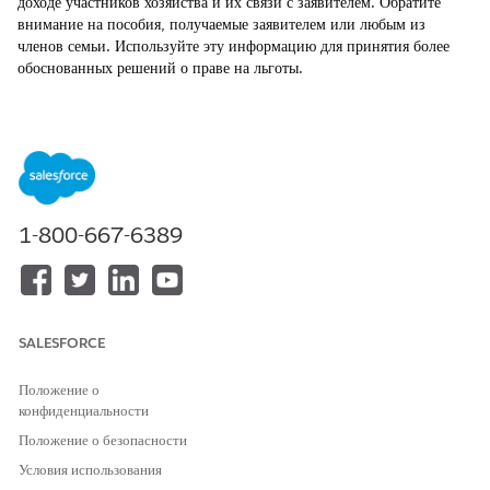
доходе участников хозяйства и их связи с заявителем. Обратите
внимание на пособия, получаемые заявителем или любым из
членов семьи. Используйте эту информацию для принятия более
обоснованных решений о праве на льготы.
ТРЕБУЕМЫЕ ВЕРСИИ
Просмотр поддерживаемых версий продуктов
.
НЕОБХОДИМЫЕ ПОЛНОМОЧИЯ ПОЛЬЗОВАТЕЛЯ
1-800-667-6389
Для создания общих сведений
Набор полномочий «Доступ к
о хозяйстве:
управлению программами и
льготами»
AND
SALESFORCE
Набор полномочий Public
Sector Access
Положение о
конфиденциальности
AND
Положение о безопасности
Набор полномочий Einstein
Условия использования
for Service Innovations