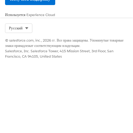
Оставьте свой отзыв, чтобы мы могли стать лучше!
Да
Нет
Используется
Experience Cloud
Select Org
Русский
© salesforce.com, inc., 2026 гг. Все права защищены. Упомянутые товарные
знаки принадлежат соответствующим владельцам.
Salesforce, Inc. Salesforce Tower, 415 Mission Street, 3rd Floor, San
Francisco, CA 94105, United States