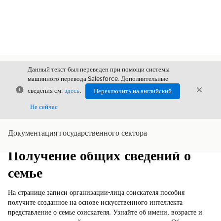
Данный текст был переведен при помощи системы
машинного перевода Salesforce. Дополнительные
Закрыть
Закры
сведения см.
здесь
.
Переключить на английский
Закрыт
Не сейчас
Документация государственного сектора
Содержание
Показать содержание
Получение общих сведений о
семье
На странице записи организации-лица соискателя пособия
получите созданное на основе искусственного интеллекта
представление о семье соискателя. Узнайте об имени, возрасте и