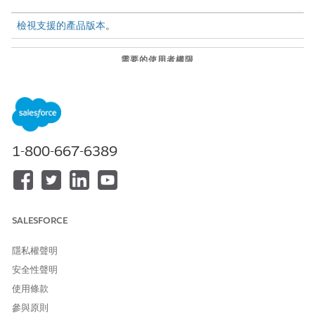
檢視支援的產品版本
。
需要的使用者權限
若要建立家庭概觀:
「計畫與福利管理存取權」權
限集
和
「公部門存取權」權限集
1-800-667-6389
和
Einstein for Service
Innovations 權限集
SALESFORCE
進入 App Launcher,尋找並選取「
公共部門:福利管理
」。
在「個人申請」索引標籤上,選取福利的申請。
隱私權聲明
在個別申請記錄頁面的「詳細資料」索引標籤的「帳戶」下,按
安全性聲明
一下申請者的姓名。
使用條款
申請者的個人帳戶記錄頁面隨即開啟。
在「取得 Einstein 洞察」窗格上,確認使用 AI 產生回應的免責
參與原則