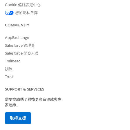
聲明。
Cookie 偏好設定中心
檢視 AI 產生的家庭概觀。
您的隱私選擇
視需要複製或編輯概觀。
若要將概觀儲存在「描述」欄位中,請按一下「
儲存
」。
COMMUNITY
若要再次產生概觀,請按一下「
執行
」。
AppExchange
Salesforce 管理員
此文章是否解決您的問題？
Salesforce 開發人員
請讓我們知道，以便我們改進！
Trailhead
訓練
是
否
Trust
SUPPORT & SERVICES
需要協助嗎？尋找更多資源或與專
家連線。
取得支援