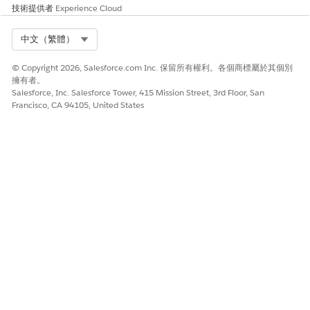
技術提供者
Experience Cloud
Select Org
中文（繁體）
© Copyright 2026, Salesforce.com Inc. 保留所有權利。各個商標屬於其個別
擁有者。
Salesforce, Inc. Salesforce Tower, 415 Mission Street, 3rd Floor, San
Francisco, CA 94105, United States