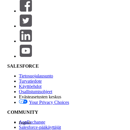
Suodattimet (0)
VALITSE SUODATTIMET
Lisää
Tuotealue
Ominaisuuden vaikutus
SALESFORCE
Tietosuojalausunto
Turvatiedote
Käyttöehdot
Osallistumisohjeet
Evästeasetusten keskus
Your Privacy Choices
Edition
COMMUNITY
AppExchange
English
Salesforce-pääkäyttäjät