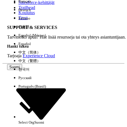
Français
Salesforce-kehittäjät
Trailhead
Deutsch
Kokemus
Koulutus
Trust
Italiano
日本語
SUPPORT & SERVICES
Español (México)
Tarvitsetko apua? Hae lisää resursseja tai ota yhteys asiantuntijaan.
Tyhjennä kaikki
Valmis
Español
Hanki tukea
中文（简体）
Tarjoaja
Experience Cloud
中文（繁體）
Suomi
한국어
Русский
Português (Brasil)
Select Org
Suomi
Ei tuloksia