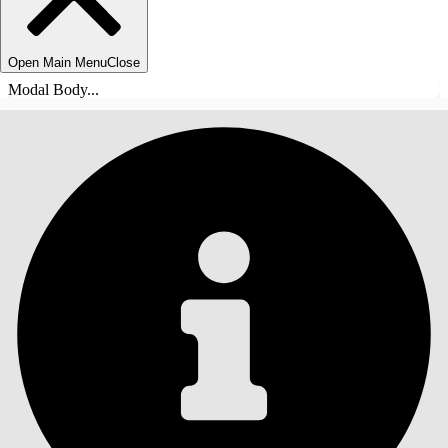
Open Main Menu
Close
Modal Body...
SISÄLLYSLUETTELO
Haku
Näytä sisällysluettelo
Sisällysluettelo