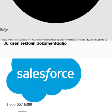
Haku
Sulje
Tämä teksti on käännetty Salesforcen konekäännösjärjestelmän avulla. Katso lisätietoja
Julkisen sektorin dokumentaatio
Vaihda englantiin
Ei nyt
täältä
.
Sulje
Sulje
1-800-667-6389