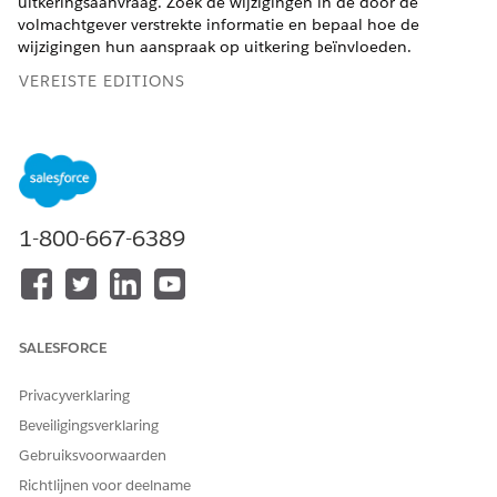
uitkeringsaanvraag. Zoek de wijzigingen in de door de
volmachtgever verstrekte informatie en bepaal hoe de
wijzigingen hun aanspraak op uitkering beïnvloeden.
VEREISTE EDITIONS
Ondersteunde productedities weergeven
.
BENODIGDE GEBRUIKERSMACHTIGINGEN
Versies van
Machtigingenset Toegang
1-800-667-6389
uitkeringsaanvragen
tot programma en
vergelijken:
voordeelbeheer
AND
Machtigingenset Toegang
SALESFORCE
tot uitbetaling van voordeel
Privacyverklaring
AND
Beveiligingsverklaring
Machtigingenset Einstein
Gebruiksvoorwaarden
voor service-innovaties
Richtlijnen voor deelname