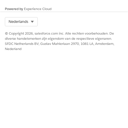
Laat ons weten wat we kunnen doen om te verbeteren!
Powered by
Experience Cloud
Ja
Nee
Select Org
Nederlands
© Copyright 2026, salesforce.com inc. Alle rechten voorbehouden. De
diverse handelsmerken zijn eigendom van de respectieve eigenaren.
SFDC Netherlands BV, Gustav Mahlerlaan 2970, 1081 LA, Amsterdam,
Nederland