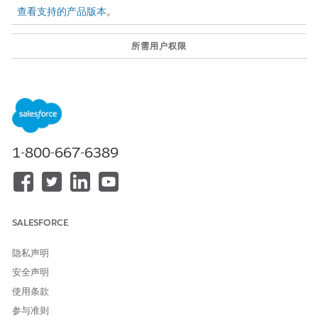
查看支持的产品版本
。
所需用户权限
要比较福利申请版本：
计划和福利管理访问权限集
与
福利支付访问权限集
与
1-800-667-6389
Einstein for Service
Innovations 权限集
从应用程序启动程序中，查找并选择
公共部门：福利管理
。
在“个人申请”选项卡上，选择福利申请。
SALESFORCE
在“获取 Einstein 见解”窗格中，确认有关使用 AI 生成的回复的
免责声明。
隐私声明
从提示模板下拉列表中，选择
比较应用程序版本
。
安全声明
查看 AI 生成的与福利申请相关的评估的比较。
使用条款
根据需要复制或编辑比较。
要将比较存储在应用程序更改概览字段中，请单击
保存
。
参与准则