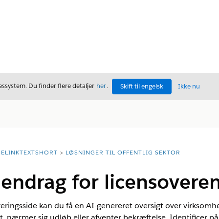
ssystem. Du finder flere detaljer
her
.
Skift til engelsk
Ikke nu
ELINKTEXTSHORT
LØSNINGER TIL OFFENTLIG SEKTOR
ndrag for licensovere
eringsside kan du få en AI-genereret oversigt over virksomhed
t, nærmer sig udløb eller afventer bekræftelse. Identificer på