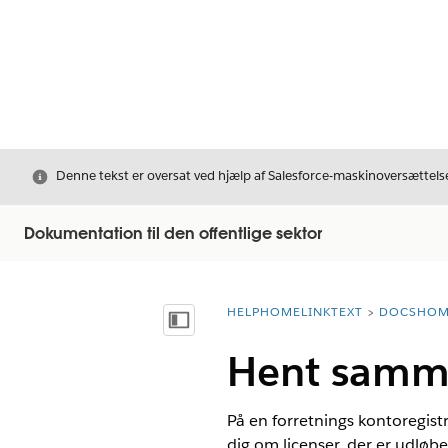
Luk
Denne tekst er oversat ved hjælp af Salesforce-maskinoversættelse
Dokumentation til den offentlige sektor
HELPHOMELINKTEXT
DOCSHOM
breadcrumbDescription
Vis indholdsfortegnelse
Hent samme
På en forretnings kontoregistr
dig om licenser, der er udløbe