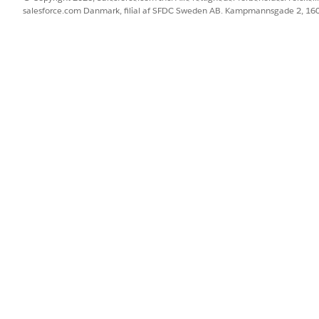
n igen, skal du klikke på
Gå
.
salesforce.com Danmark, filial af SFDC Sweden AB. Kampmannsgade 2, 1
BLEM?
 os!