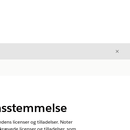
Luk
Luk
nsstemmelse
ens licenser og tilladelser. Noter
krævede licenser og tilladelser, som