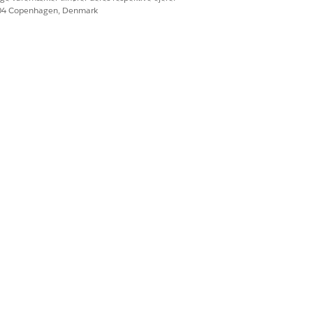
604 Copenhagen, Denmark
Ja
Nej