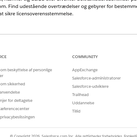
 om. Find udestående overtrædelser og gebyrer for bestemmel
at sikre licensoverensstemmelse.
oner
.
BRUGERTILLADELSER PÅKRÆVET
RCE
COMMUNITY
drag for licensoverensstemmelse:
Tilladelsessættet Offentli
 om beskyttelse af personlige
AppExchange
er
OG
Salesforce-administratorer
 om sikkerhed
Salesforce-udviklere
Tilladelsessættet Einstein
r anvendelse
Trailhead
njer for deltagelse
og vælge
Offentlig sektor: Licenser og tilladelser
.
Uddannelse
kal du vælge
Konti
og derefter vælge en forretningskonto.
ræferencecenter
Tillid
u bekræfte ansvarsfraskrivelsen om brug af AI-genererede svar.
privacybeslissingen
-genererede licens og tilladelse.
n efter behov.
 feltet Beskrivelse, skal du klikke på
Gem
.
© Copyright 2026, Salesforce.com Inc. Alle rettigheder forbeholdes. Forskell