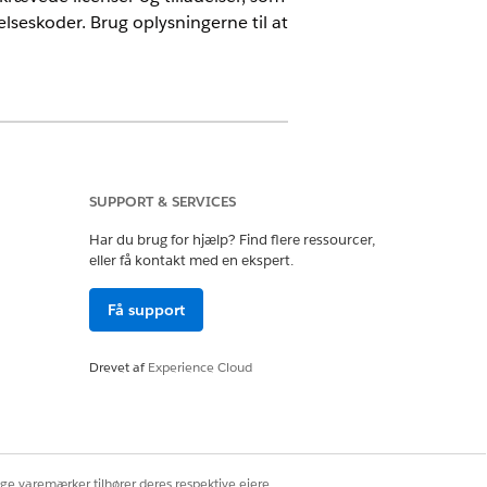
seskoder. Brug oplysningerne til at
SUPPORT & SERVICES
g sektoradgang
Har du brug for hjælp? Find flere ressourcer,
eller få kontakt med en ekspert.
 for Serviceinnovationer
Få support
Drevet af
Experience Cloud
ige varemærker tilhører deres respektive ejere.