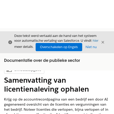
Deze tekst werd vertaald aan de hand van het systeem
voor automatische vertaling van Salesforce. U vindt
hier
Sluiten
Sluite
Sluiten
meer details.
Overschakelen op Engels
Niet nu
Documentatie over de publieke sector
Inhoudsopgave
Inhoudsopgave weergeven
Samenvatting van
licentienaleving ophalen
Krijg op de accountrecordpagina van een bedrijf een door AI
gegenereerd overzicht van de licenties en vergunningen van
het bedrijf. Noteer licenties die verlopen, bijna verlopen of in