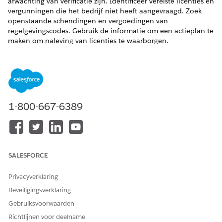
afwachting van verificatie zijn. Identificeer vereiste licenties en
vergunningen die het bedrijf niet heeft aangevraagd. Zoek
openstaande schendingen en vergoedingen van
regelgevingscodes. Gebruik de informatie om een actieplan te
maken om naleving van licenties te waarborgen.
VEREISTE EDITIONS
Ondersteunde productedities weergeven
.
BENODIGDE GEBRUIKERSMACHTIGINGEN
1-800-667-6389
Een samenvatting van
Machtigingenset Toegang
licentienaleving genereren:
tot openbare sector
AND
SALESFORCE
Machtigingenset Einstein
voor service-innovaties
Privacyverklaring
Beveiligingsverklaring
Zoek en selecteer vanuit de Appstarter
Openbare sector:
Gebruiksvoorwaarden
Licenties en vergunningen
.
Selecteer
Accounts
in het navigatiemenu van de app en
Richtlijnen voor deelname