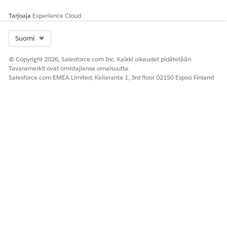
Tarjoaja
Experience Cloud
Select Org
Suomi
© Copyright 2026, Salesforce.com Inc. Kaikki oikeudet pidätetään.
Tavaramerkit ovat omistajiensa omaisuutta.
Salesforce.com EMEA Limited, Keilaranta 1, 3rd floor 02150 Espoo Finland