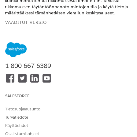
kuinka monta kertaa rikkomuksesta ilmoitettiin. Tarkasta
rikkomuksen täytäntöönpanotoimintojen tila ja käytä tietoja
määrittääksesi tämänhetkisen vierailun keskitysalueet.
VAADITUT VERSIOT
Näytä tuetut tuoteversiot
.
TARVITTAVAT KÄYTTÖOIKEUDET
Aiemman rikkomusraportin
Toimialat vierailevat TAI
1-800-667-6389
luominen:
julkisen sektorin
käyttöoikeus TAI julkisen
sektorin kenttien
käyttöoikeusjoukko
SALESFORCE
AND
Einstein for Service
Tietosuojalausunto
Innovations -
Turvatiedote
käyttöoikeusjoukko
Käyttöehdot
Etsi ja avaa sovelluskäynnistimestä
Julkinen sektori:
Osallistumisohjeet