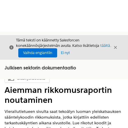
Tämä teksti on käännetty Salesforcen
konekäännösjärjestelmän avulla. Katso lisätietoja
täältä
.
Sulje
Sulje
Sulje
Vaihda englantiin
Ei nyt
Julkisen sektorin dokumentaatio
Sisällysluettelo
Näytä sisällysluettelo
Aiemman rikkomusraportin
noutaminen
Vierailutietueen sivulta saat tekoälyn luoman yleiskatsauksen
sääntelykoodin rikkomuksista, jotka kirjattiin edellisten
tarkastuskäyntien aikana sivustolle. Lue rikotut koodit ja