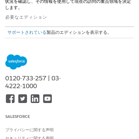
状況を確認し、その情報を使用して現在の訪問の重点領域を決定
します。
必要なエディション
サポートされている
製品のエディションを表示する。
必要なユーザー権限
以前の違反レポートを生成す
「業種訪問」または「公共セ
る
クターアクセス」または「公
共セクター項目アクセス」権
0120-733-257 | 03-
限セット
4222-1000
および
「Einstein for Service
Innovations」権限セット
アプリケーションランチャーで、[
Public Sector: Inspection
SALESFORCE
Management
] を見つけて選択します。
アプリケーションナビゲーションメニューから、[
Scheduled
プライバシーに関する声明
Inspections (スケジュール済み検査
)] を選択し、訪問を選択
セキュリティに関する声明