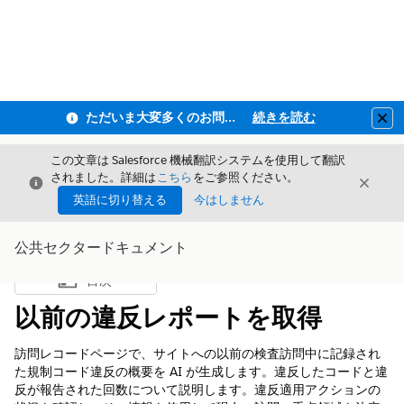
ただいま大変多くのお問い合わせをいただいており、ご連絡までにお時間を頂戴しております
続きを読む
Clo
この文章は Salesforce 機械翻訳システムを使用して翻訳
されました。詳細は
こちら
をご参照ください。
閉じる
閉じ
閉じる
英語に切り替える
今はしません
公共セクタードキュメント
目次
目次を表示
以前の違反レポートを取得
訪問レコードページで、サイトへの以前の検査訪問中に記録され
た規制コード違反の概要を AI が生成します。違反したコードと違
反が報告された回数について説明します。違反適用アクションの