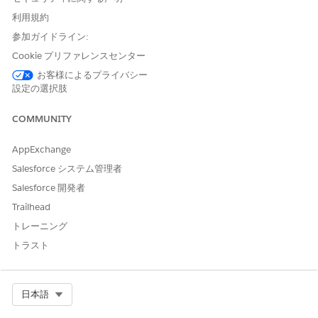
します。
利用規約
[Get Einstein Insights]ペインで、AIで生成された応答の使用
参加ガイドライン:
に関する免責事項を確認します。
サイトでの以前の規制コード違反に関する AI 生成の概要を表
Cookie プリファレンスセンター
示します。
お客様によるプライバシー
必要に応じて、概要をコピーまたは編集します。
設定の選択肢
[Inspection Overview (インスペクションの概要)] フィールド
に概要を保存するには、[
Save (保存
)] をクリックします。
COMMUNITY
概要を再度生成するには、[
Go] を
クリックします。
AppExchange
Salesforce システム管理者
この記事で問題は解決されましたか?
Salesforce 開発者
ご意見をお待ちしております。
Trailhead
トレーニング
はい
いいえ
トラスト
Select Org
日本語