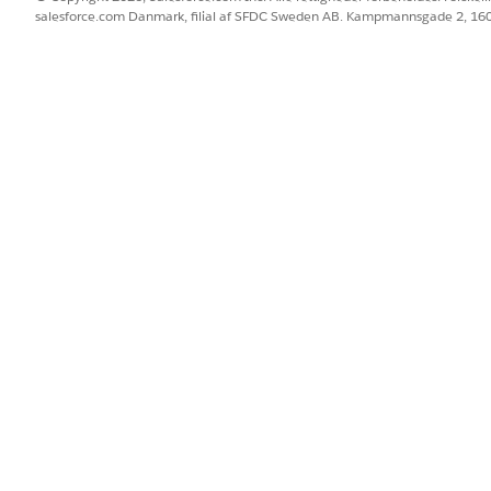
sektor
Opsæ
salesforce.com Danmark, filial af SFDC Sweden AB. Kampmannsgade 2, 1
adgan
Social programstyring i den offentlige
sektor
Doku
sekto
Medarbejderoplevelse for den
offentlige sektor
Opre
ansøg
Forvaltning af nødprogrammer i den
godk
offentlige sektor
Gør dig klar til din implementering
Kend 
t vide om
Installer og vedligehold den offentlige
Publi
sektor
Udvik
lige sektor
Opsæt personkonti
Trai
Sales