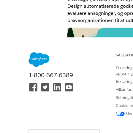
Design automatiserede godken
evaluere ansøgninger, og opre
prøveorganisationen til at u
SALESFO
Erklæring
oplysning
1-800-667-6389
Erklæring
Vilkår fo
Retningsli
Cookie-p
Bliv orienteret
Uw 
Hvad er offentlig sektor?
Guidet tur: Guidet rundtur
i 