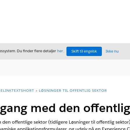
ssystem. Du finder flere detaljer
her
.
Skift til engelsk
Ikke nu
ELINKTEXTSHORT
LØSNINGER TIL OFFENTLIG SEKTOR
gang med den offentlig
en offentlige sektor (tidligere Løsninger til offentlig sektor
ynamiske applikationsformularer, og udgiv på en Experience 