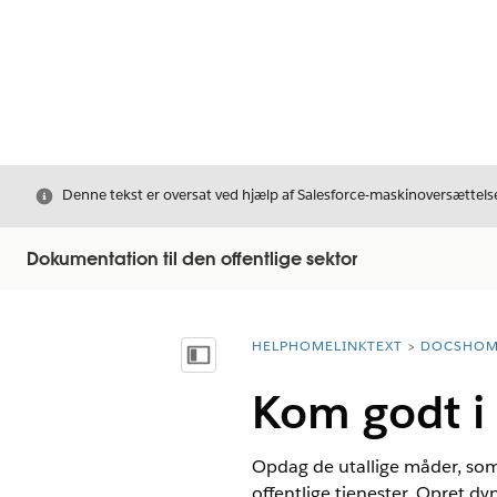
Luk
Denne tekst er oversat ved hjælp af Salesforce-maskinoversættelse
Dokumentation til den offentlige sektor
HELPHOMELINKTEXT
DOCSHOM
breadcrumbDescription
Vis indholdsfortegnelse
Kom godt i 
Opdag de utallige måder, som d
offentlige tjenester. Opret d