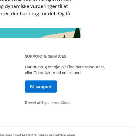
g dynamiske vurderinger til at
er, der har brug for det. Og få
SUPPORT & SERVICES
Har du brug for hjælp? Find flere ressourcer,
eller få kontakt med en ekspert.
Få support
Drevet af
Experience Cloud
ybere: Få mere at vide om
ioner for specifikke
etningsbehov
ige varemærker tilhører deres respektive ejere.