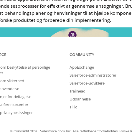
delsesprocesser for effektivt at gennemse ansøgninger. Bru
t behandlingsplaner og henvisninger til at hjælpe komponent
dforske produktet og forberede din implementering.
RCE
COMMUNITY
 om beskyttelse af personlige
AppExchange
er
Salesforce-administratorer
 om sikkerhed
Salesforce-udviklere
r anvendelse
Trailhead
njer for deltagelse
Uddannelse
ræferencecenter
Tillid
Dyk ind i: Få mere at vide om
Gå d
privacybeslissingen
anbefalede kernefunktioner
funkt
forr
Licensering og tilladelse i den offentlige
offentlige
© Copyright 2026, Salesforce.com Inc. Alle rettigheder forbeholdes. Forskell