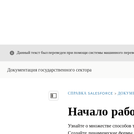
Закрыть
Данный текст был переведен при помощи системы машинного перево
Документация государственного сектора
СПРАВКА SALESFORCE
ДОКУМ
Вы находитесь здесь:
Показать содержание
Начало раб
Узнайте о множестве способов 
Создайте динамические формы з