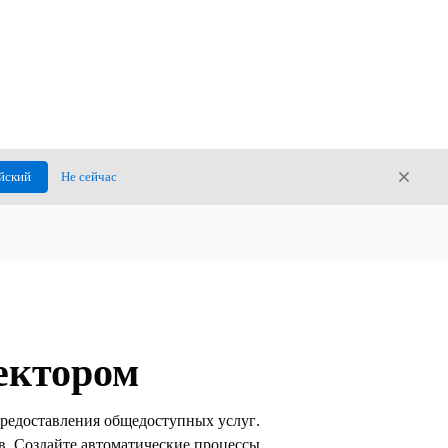
Закры
йский
Не сейчас
Закрыт
ектором
предоставления общедоступных услуг.
в. Создайте автоматические процессы