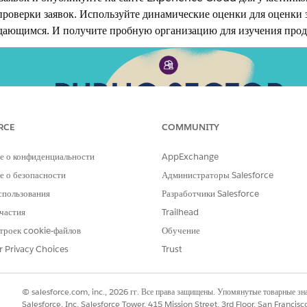
роверки заявок. Используйте динамические оценки для оценки з
ающимся. И получите пробную организацию для изучения проду
RCE
COMMUNITY
е о конфиденциальности
AppExchange
 о безопасности
Администраторы Salesforce
спользования
Разработчики Salesforce
частия
Trailhead
троек cookie-файлов
Обучение
Погружение: Сведения о
Глуб
r Privacy Choices
Trust
рекомендованных базовых функциях
опре
ктор?
Лицензия и разрешение в
Настр
ениям
государственном секторе
клиен
© salesforce.com, inc., 2026 гг. Все права защищены. Упомянутые товарные з
Salesforce, Inc. Salesforce Tower, 415 Mission Street, 3rd Floor, San Francis