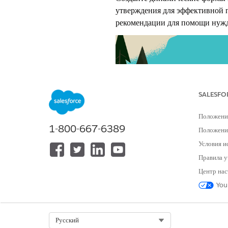
утверждения для эффективной п
рекомендации для помощи нужд
SALESFO
Положени
1-800-667-6389
Положение
Условия и
Правила у
Центр нас
Ориентация
You
Что такое государственный се
Экскурсия: Экскурсия
по реш
Select Org
Русский
Public Sector