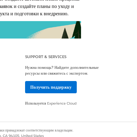
аявок и создайте планы по уходу и
кта и подготовки к внедрению.
SUPPORT & SERVICES
Нужна помощь? Найдите дополнительные
ресурсы или свяжитесь с экспертом.
Получить поддержку
Используется
Experience Cloud
же: Сведения о функциях для
деленных бизнес-потребностей
ойка портала для предоставления
там доступа к услугам
наки принадлежат соответствующим владельцам.
co, CA 94105, United States