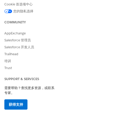
了解资源并获取帮
进一步扩展：了解
为实施做好准备
Cookie 首选项中心
助
其他功能和加载项
安装和维护公共部
您的隐私选择
公共部门解决方案
适用于公共部门的
门
开发人员指南
CRM Analytics
COMMUNITY
设置个人客户
Trailhead:开始使用
拨款
公共部门产品：用
AppExchange
Salesforce 公共部
户、功能和权限集
门解决方案
Salesforce 管理员
许可证
Trailhead:在
Salesforce 开发人员
Salesforce 平台上
Trailhead
开始使用
培训
Omnistudio
Trust
Trailblazer社区:公
共部门解决方案
SUPPORT & SERVICES
需要帮助？查找更多资源，或联系
专家。
获得支持
当您准备好进行设置时，请访问指导中心，在应用程序中获
提示
得个性化帮助。然后，查找
公共部门解决
方案入门。