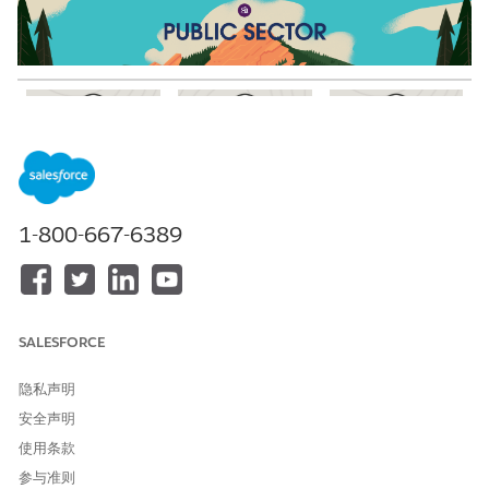
深入了解：了解特
获取导向
深入了解：了解推
定业务需求的功能
荐的核心功能
什么是公共部门？
客户访问服务的入
公共部门的执照和
导览：公共部门解
1-800-667-6389
口网站设置
许可证
决方案导览
公共部门文档管理
公共部门的社会项
创建公共部门试用
目管理
为高效的审批流程
组织
创建动态申请表
公共部门的员工体
SALESFORCE
验
公共部门的紧急项
隐私声明
目管理
安全声明
使用条款
参与准则