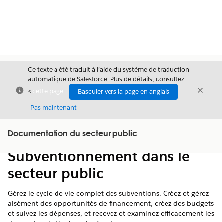
Ce texte a été traduit à l’aide du système de traduction
automatique de Salesforce. Plus de détails, consultez
Fermer
Ferme
<
cette page
.
Basculer vers la page en anglais
Fermer
Pas maintenant
Table des
Documentation du secteur public
Afficher la table des matières
matières
Subventionnement dans le
secteur public
Gérez le cycle de vie complet des subventions. Créez et gérez
aisément des opportunités de financement, créez des budgets
et suivez les dépenses, et recevez et examinez efficacement les