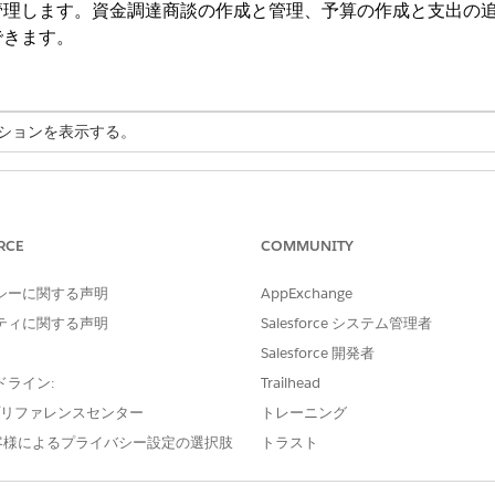
管理します。資金調達商談の作成と管理、予算の作成と支出の
できます。
ションを表示する。
 Solutions は Agentforce Public Sector になりました。Sales
参照できます。
RCE
COMMUNITY
助成金提供プロセスを合理化します。助成金と予算の管理オブ
シーに関する声明
AppExchange
び管理し、予算を管理します。組み込みの自動化と動的申請フ
ティに関する声明
Salesforce システム管理者
します。Experience Cloud サイトテンプレートを使用
Salesforce 開発者
を申請したり、目標や KPI に対する進捗状況を報告したりで
ドライン:
Trailhead
e プリファレンスセンター
トレーニング
客様によるプライバシー設定の選択肢
トラスト