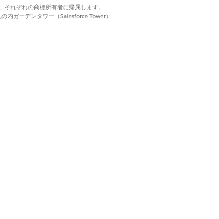
d. それぞれの商標は、それぞれの商標所有者に帰属します。
リケーション、受入、確認の管理
ーデンタワー（Salesforce Tower）
金提供フォーム
金提供の自動化の使用
調達アプリケーションタスクの自動
金申請の審査と管理
金申請審査の設定
に拡張する: 追加機能やアドオンを