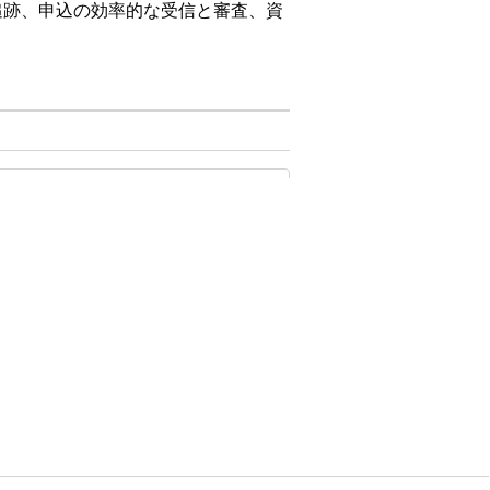
追跡、申込の効率的な受信と審査、資
force アプリケーションおよびドキュメントで公共セク
ジェクトとコンポーネントを使用し
ォームを使用して、紙ベースのプロセ
して、助成金を必要とする人々が資金提
きるサイトを作成します。