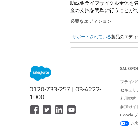
助成金ライフサイクル全体を
金の支払を簡単に行うことが
必要なエディション
サポートされている
製品のエディ
Public Sector
メモ
ターソリューションを
SALESFO
資金提供者と申請者の両方の
プライバ
て、資金調達商談を作成およ
0120-733-257 | 03-4222-
セキュリ
スを減らし、審査と承認を迅速化
1000
利用規約
供の機会を見つけたり、助成金
参加ガイ
Cooki
お