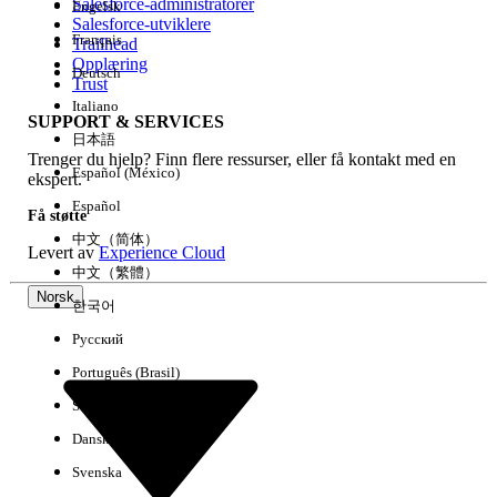
Salesforce-administratorer
Engelsk
Salesforce-utviklere
Français
Trailhead
Erfaring
Opplæring
Deutsch
Trust
Italiano
SUPPORT & SERVICES
日本語
Trenger du hjelp? Finn flere ressurser, eller få kontakt med en
Fjern alle
Utført
Español (México)
ekspert.
Español
Få støtte
中文（简体）
Levert av
Experience Cloud
中文（繁體）
Norsk
한국어
Русский
Português (Brasil)
Suomi
Dansk
Svenska