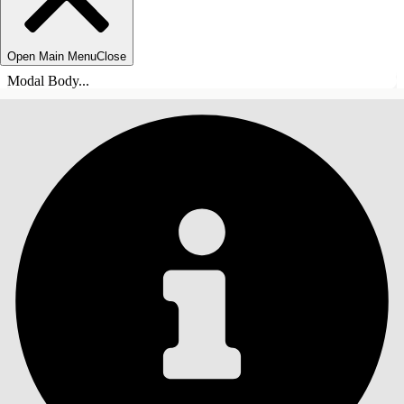
Open Main Menu
Close
Modal Body...
INNHOLD
Søk
Vis innholdsfortegnelse
Innhold