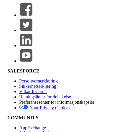
Filtrer etter (0)
VELG FILTRE
Legg til
Produktområde
Funksjonsinnvirkning
SALESFORCE
Personvernerklæring
Sikkerhetserklæring
Vilkår for bruk
Retningslinjer for deltakelse
Preferansesenter for informasjonskapsler
Your Privacy Choices
Utgave
COMMUNITY
AppExchange