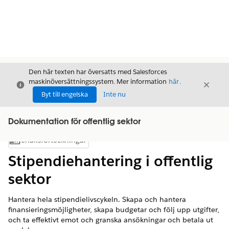
Den här texten har översatts med Salesforces
maskinöversättningssystem. Mer information
här
.
Stäng
Stäng
Stäng
Byt till engelska
Inte nu
Dokumentation för offentlig sektor
Innehållsförteckningar
Visa innehållsförteckning
Stipendiehantering i offentlig
sektor
Hantera hela stipendielivscykeln. Skapa och hantera
finansieringsmöjligheter, skapa budgetar och följ upp utgifter,
och ta effektivt emot och granska ansökningar och betala ut