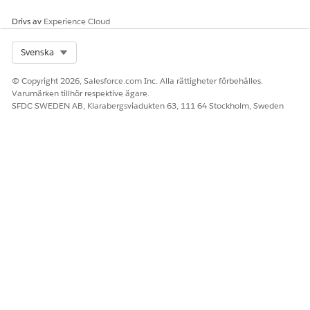
Granska och
Grantmaker
Hantera
hantera
Experience
budgetförslag och
Drivs av
Experience Cloud
stipendieansökni
allokeringar
Stipendiesökarup
ngar
plevelse
Select Org
Svenska
Konfigurera
Skapa en
granskningar av
© Copyright 2026, Salesforce.com Inc. Alla rättigheter förbehålles.
provorganisation
stipendieansökni
Varumärken tillhör respektive ägare.
för
SFDC SWEDEN AB, Klarabergsviadukten 63, 111 64 Stockholm, Sweden
ngar
Stipendiehanterin
g
Lär dig mer: Läs
Bevilja och
Säkerställ
om
övervaka
efterlevnad och
extrafunktioner
stipendier
säkerhet
och tillägg
Hantera
Hantera
Dessa kapaciteter
finansieringsbeslu
Förloppsrapporter
kan kräva
t med
för
ytterligare
Stipendiehanterin
stipendiemottagar
licenser.
g
e