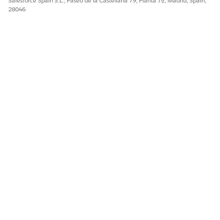
Salesforce Spain S.L., Paseo de la Castellana 79, Planta 7ª, Madrid, Spain,
28046