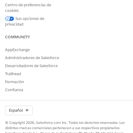
¿RESOLVIÓ ESTE ARTÍCULO SU PROBLEMA?
Centro de preferencias de
¡Háganos saber cómo podemos mejorar!
cookies
Sus opciones de
Sí
No
privacidad
COMMUNITY
AppExchange
Administradores de Salesforce
Desarrolladores de Salesforce
Trailhead
Formación
Confianza
Select Org
Español
© Copyright 2026, Salesforce.com Inc. Todos los derechos reservados. Las
distintas marcas comerciales pertenecen a sus respectivos propietarios.