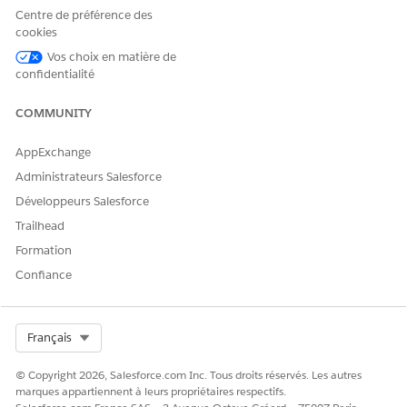
CET ARTICLE A-T-IL RÉSOLU VOTRE PROBLÈME ?
Centre de préférence des
Dites-nous ce que nous pouvons améliorer !
cookies
Vos choix en matière de
Oui
Non
confidentialité
COMMUNITY
AppExchange
Administrateurs Salesforce
Développeurs Salesforce
Trailhead
Formation
Confiance
Select Org
Français
© Copyright 2026, Salesforce.com Inc. Tous droits réservés. Les autres
marques appartiennent à leurs propriétaires respectifs.