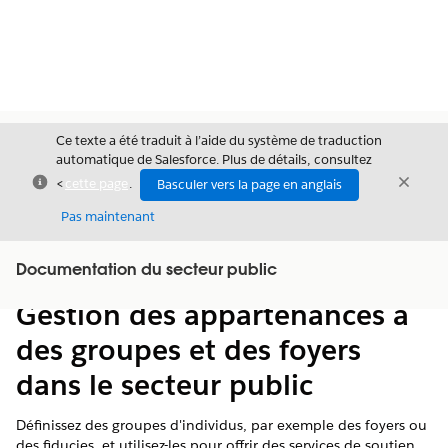
Ce texte a été traduit à l’aide du système de traduction
automatique de Salesforce. Plus de détails, consultez
Fermer
Ferme
<
cette page
.
Basculer vers la page en anglais
Fermer
Pas maintenant
Table des
Documentation du secteur public
Afficher la table des matières
matières
Gestion des appartenances à
des groupes et des foyers
dans le secteur public
Définissez des groupes d'individus, par exemple des foyers ou
des fiducies, et utilisez-les pour offrir des services de soutien