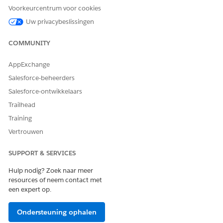
HEEFT DIT ARTIKEL UW PROBLEEM OPGELOST?
Voorkeurcentrum voor cookies
Laat ons weten wat we kunnen doen om te verbeteren!
Uw privacybeslissingen
Ja
Nee
COMMUNITY
AppExchange
Salesforce-beheerders
Salesforce-ontwikkelaars
Trailhead
Training
Vertrouwen
SUPPORT & SERVICES
Hulp nodig? Zoek naar meer
resources of neem contact met
een expert op.
Ondersteuning ophalen