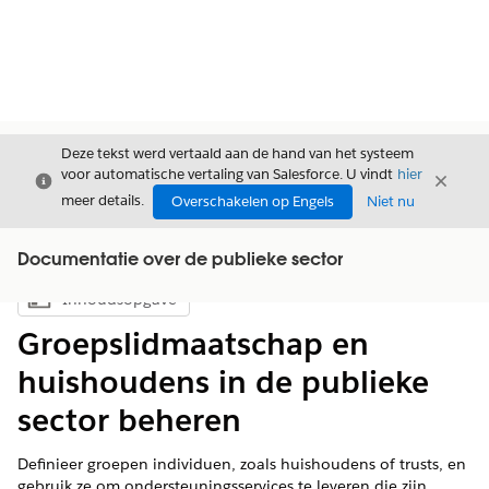
Deze tekst werd vertaald aan de hand van het systeem
voor automatische vertaling van Salesforce. U vindt
hier
Sluiten
Sluite
Sluiten
meer details.
Overschakelen op Engels
Niet nu
Documentatie over de publieke sector
Inhoudsopgave
Inhoudsopgave weergeven
Groepslidmaatschap en
huishoudens in de publieke
sector beheren
Definieer groepen individuen, zoals huishoudens of trusts, en
gebruik ze om ondersteuningsservices te leveren die zijn