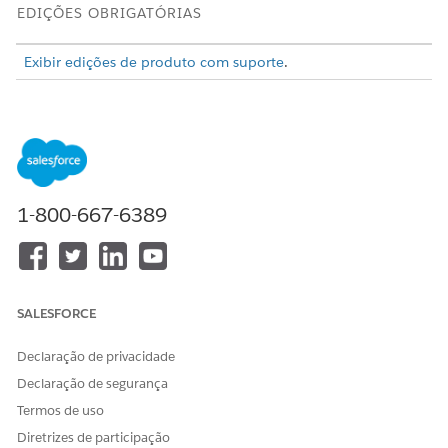
EDIÇÕES OBRIGATÓRIAS
Exibir edições de produto com suporte
.
Organize e rastreie relacionamentos entre pessoas usando
objetos padrão criados com finalidade e fluxos guiados. Crie e
use grupos para fornecer programas e serviços com mais
eficiência. Por exemplo, mapeie os relacionamentos entre os
membros da família de um membro da família que recebe
um benefício. Ou mapeie os relacionamentos para um
1-800-667-6389
participante do caso, sua família, seu empregador e o
provedor de seguro de saúde da família.
CONSULTE TAMBÉM:
SALESFORCE
Associação de grupo e famílias
Declaração de privacidade
Declaração de segurança
ESTE ARTIGO RESOLVEU SEU PROBLEMA?
Termos de uso
Diga-nos para podermos melhorar!
Diretrizes de participação