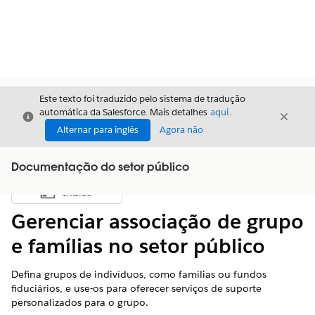
Este texto foi traduzido pelo sistema de tradução
automática da Salesforce. Mais detalhes
aqui
.
Fechar
Fecha
Fechar
Alternar para inglês
Agora não
Documentação do setor público
Índice
Mostrar índice
Gerenciar associação de grupo
e famílias no setor público
Defina grupos de indivíduos, como famílias ou fundos
fiduciários, e use-os para oferecer serviços de suporte
personalizados para o grupo.