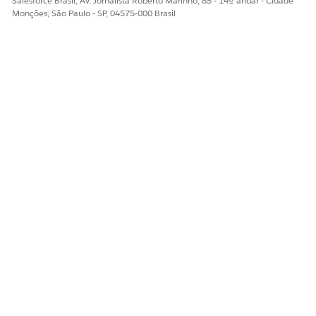
Salesforce Brasil, Av. Jornalista Roberto Marinho, 85 - 14º andar - Cidade
Monções, São Paulo - SP, 04575-000 Brasil