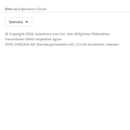
publicerar en uppdatering.
Drivs av
Experience Cloud
SE ÄVEN:
Select Org
Svenska
Byt namn på flikar och fältetiketter
© Copyright 2026, Salesforce.com Inc. Alla rättigheter förbehålles.
Varumärken tillhör respektive ägare.
SFDC SWEDEN AB, Klarabergsviadukten 63, 111 64 Stockholm, Sweden
LÖSTE DENNA ARTIKEL DITT PROBLEM?
Berätta för oss vad vi kan förbättra!
Ja
Nej