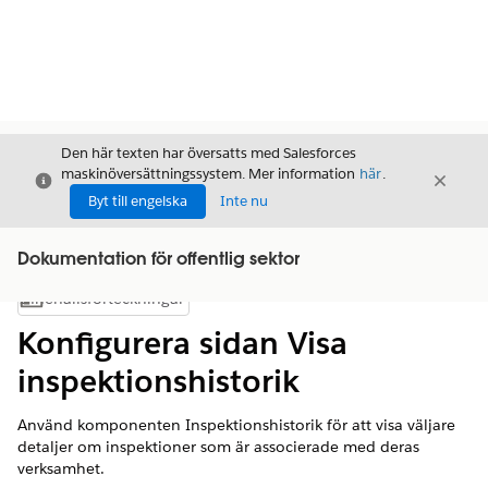
Den här texten har översatts med Salesforces
maskinöversättningssystem. Mer information
här
.
Stäng
Stäng
Stäng
Byt till engelska
Inte nu
Dokumentation för offentlig sektor
Innehållsförteckningar
Visa innehållsförteckning
Konfigurera sidan Visa
inspektionshistorik
Använd komponenten Inspektionshistorik för att visa väljare
detaljer om inspektioner som är associerade med deras
verksamhet.