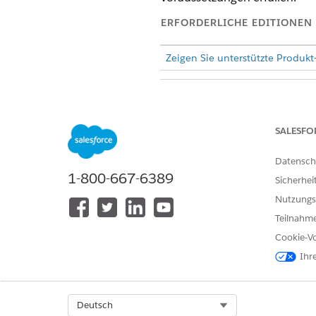
ERFORDERLICHE EDITIONEN
Zeigen Sie unterstützte Produkt
Bearbeiten von benutzerdefinier
SALESFO
Zuweisen von Berechtigungssät
Datensch
1-800-667-6389
Sicherhei
Nutzungs
Teilnahme
Cookie-Vo
Konfigurieren von Seitenlayo
Ihr
Fügen Sie nützliche Themenlis
SEITENLAYOUT
Select Org
Deutsch
Bewertungsindikatordefiniti