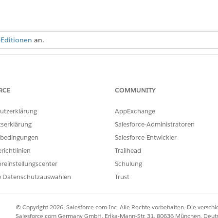
-Editionen
an.
ERFORDERLICHE BENUTZERBERECHTIGUNGEN
ten Seitenlayouts:
Anwendung anpassen
RCE
COMMUNITY
zen:
Setup und Konfiguration 
utzerklärung
AppExchange
UND
tserklärung
Salesforce-Administratoren
Berechtigungssätze zuwei
bedingungen
Salesforce-Entwickler
richtlinien
Trailhead
reinstellungscenter
Schulung
uts für Inspektionen
e Datenschutzauswahlen
Trust
ten auf den Seiten zu Inspektionen hinzu. Verwenden Sie diese Tabe
THEMENLISTEN
© Copyright 2026, Salesforce.com Inc. Alle Rechte vorbehalten. Die versch
on
Bewertungsindikatordef
Salesforce.com Germany GmbH, Erika-Mann-Str. 31, 80636 München, Deut