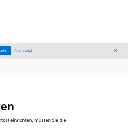
Schli
seln
Nicht jetzt
Schließ
gen
tor) einrichten, müssen Sie die