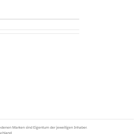
anzeigen
sen
lle als Orientierungshilfe.
iedenen Marken sind Eigentum der jeweiligen Inhaber.
initionen
schland