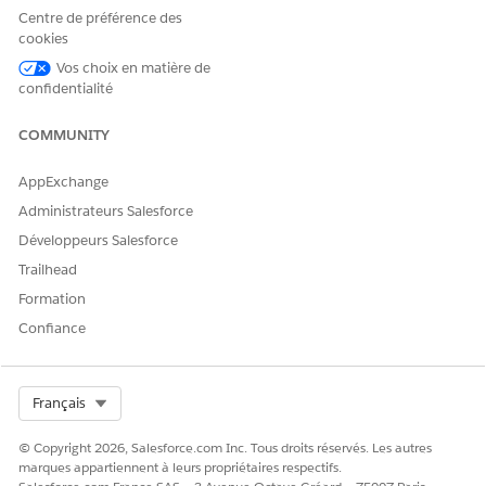
d'évaluation
l'indicateur
Centre de préférence des
d'évaluation
cookies
Indicateurs
d'évaluation du code
Vos choix en matière de
réglementaire
confidentialité
Indicateurs
d'évaluation du type
COMMUNITY
d'infraction
AppExchange
Tâche d'évaluation
Indicateur d'évaluation
Administrateurs Salesforce
de l'inspection
Fichiers
Développeurs Salesforce
Notes
Trailhead
Formation
Définition de tâche
Définition de
d'évaluation
l'indicateur
Confiance
d'évaluation
Fichiers
Notes
Select Org
Français
Indicateur d'évaluation de
Valeur de l'indicateur
© Copyright 2026, Salesforce.com Inc. Tous droits réservés. Les autres
l'inspection
d'évaluation
marques appartiennent à leurs propriétaires respectifs.
Fichiers