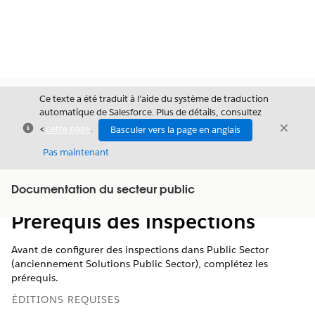
Ce texte a été traduit à l’aide du système de traduction
automatique de Salesforce. Plus de détails, consultez
Fermer
Ferme
<
cette page
.
Basculer vers la page en anglais
Fermer
Pas maintenant
Table des
Documentation du secteur public
Afficher la table des matières
matières
Prérequis des inspections
Avant de configurer des inspections dans Public Sector
(anciennement Solutions Public Sector), complétez les
prérequis.
ÉDITIONS REQUISES