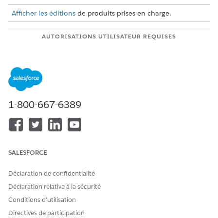
Afficher les éditions
de produits prises en charge.
AUTORISATIONS UTILISATEUR REQUISES
Pour modifier des
Personnaliser l'application
présentations de page :
Pour attribuer des
Afficher la configuration
ensembles d'autorisations :
ET
1-800-667-6389
Attribuer des ensembles
d'autorisations
Configuration de présentations de page associées aux
SALESFORCE
inspections
Ajoutez des listes associées utiles aux pages associées aux
Déclaration de confidentialité
inspections. Utilisez ce tableau comme guide.
Déclaration relative à la sécurité
PRÉSENTATION DE PAGE
LISTES ASSOCIÉES
Conditions d’utilisation
Définition de l'indicateur
Valeur définie de
Directives de participation