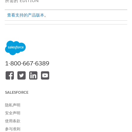
所需的 EDITION
查看支持的产品版本
。
所需用户权限
要安装 Caseworker
CRM Analytics Plus 管理员和
productivity Analytics 应用程
TCRM for Public Sector 管理
序：
员
查看自动安装的应用程序设置
自定义应用程序
1-800-667-6389
页面：
SALESFORCE
您也可以使用指导设置，以向用户分配 Analytics 权限，启
备注
隐私声明
用 CRM Analytics，并更新个案工作人员生产力 Analytics 应用
安全声明
程序。
使用条款
参与准则
从“设置”中，在快速查找框中输入
人员，然后选择
设置
个案工作