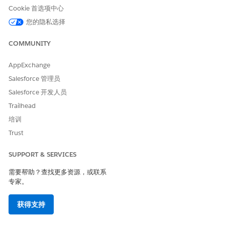
Cookie 首选项中心
个案工作
人员生产力 Analytics。
展开
安装应用程序
。
您的隐私选择
要安装工作量管理 Analytics 和个案 Analytics 仪表板，请打开
安装个案工作
人员生产力应用程序。
COMMUNITY
开始自动安装应用程序。
要监控安装进度，在快速查找框中输入
，然后
自动安装应用程序
AppExchange
选择
自动安装应用程序
。
Salesforce 管理员
单击
请求
。
Salesforce 开发人员
安装完成后，请确认工作量管理 Analytics 仪表板位于 Public
Sector: Benefit Management 应用程序的主页上。
Trailhead
从应用程序启动程序中，查找并选择
公共部门：福利管理
。
培训
要使 Case Analytics 仪表板对用户可用，请将其添加到个案记录页
Trust
面。
SUPPORT & SERVICES
另请参阅：
需要帮助？查找更多资源，或联系
监视自动安装的应用程序
专家。
将个案 Analytics 仪表板添加到个案记录页面
获得支持