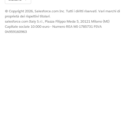
© Copyright 2026, Salesforce.com Inc. Tutti i diritti riservati. Vari marchi di
proprietà dei rispettivi titolari.
salesforce.com Italy S.r.l., Piazza Filippo Meda 5, 20121 Milano (MI)
Capitale sociale 10.000 euro - Numero REA MI-1785731 P.IVA
04959160963