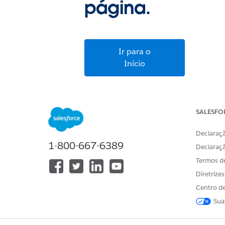
página.
Ir para o
Início
SALESFO
Declaraçã
1-800-667-6389
Declaraç
Termos d
Diretrize
Centro de
Sua