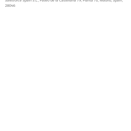
Salesforce Spain S.L., Paseo de la Castellana 79, Planta 7ª, Madrid, Spain,
28046