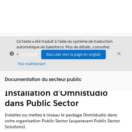
Ce texte a été traduit à l’aide du système de traduction
automatique de Salesforce. Plus de détails, consultez
Fermer
Ferme
<
cette page
.
Basculer vers la page en anglais
Fermer
Pas maintenant
Table des
Documentation du secteur public
Afficher la table des matières
matières
Installation d'Omnistudio
dans Public Sector
Installez ou mettez à niveau le package Omnistudio dans
votre organisation Public Sector (auparavant Public Sector
Solutions).