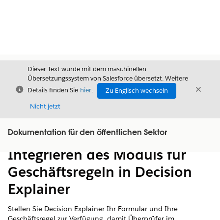
Dieser Text wurde mit dem maschinellen
Übersetzungssystem von Salesforce übersetzt. Weitere
Schließen
Schli
Details finden Sie
hier
.
Zu Englisch wechseln
Schließ
Nicht jetzt
Dokumentation für den öffentlichen Sektor
Inhalt
Inhalt anzeigen
Integrieren des Moduls für
Geschäftsregeln in Decision
Explainer
Stellen Sie Decision Explainer Ihr Formular und Ihre
Geschäftsregel zur Verfügung, damit Überprüfer im