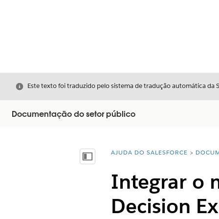
Fechar
Este texto foi traduzido pelo sistema de tradução automática da 
Documentação do setor público
AJUDA DO SALESFORCE
DOCUM
Você está aqui:
Mostrar índice
Integrar o
Decision Ex