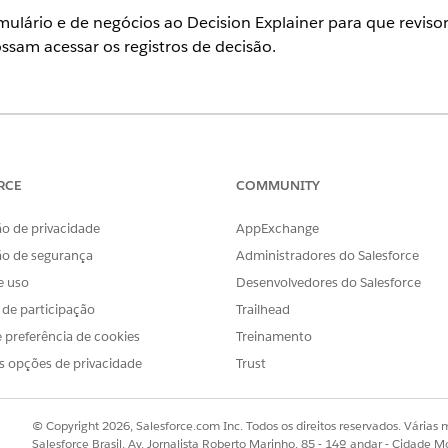
rmulário e de negócios ao Decision Explainer para que revisor
ssam acessar os registros de decisão.
suporte
.
PERMISSÕES DO USUÁRIO NECESSÁRIAS
RCE
COMMUNITY
com OmniScripts:
Administrador do OmniStud
o de privacidade
AppExchange
 Explainer:
Acesso ao serviço Decision E
ão de segurança
Administradores do Salesforce
e uso
Desenvolvedores do Salesforce
s de negócios:
Designer do mecanismo de r
s de participação
Trailhead
 negócios, você pode automatizar o cálculo de tarifas co
 preferência de cookies
Treinamento
agar uma taxa de solicitação para uma nova licença comerci
s opções de privacidade
Trust
endendo do CEP do estabelecimento, do número de cadeiras
© Copyright 2026, Salesforce.com Inc. Todos os direitos reservados. Várias m
e tarifa com o Mecanismo de regras de negócios, configure 
Salesforce Brasil, Av. Jornalista Roberto Marinho, 85 - 14º andar - Cidade M