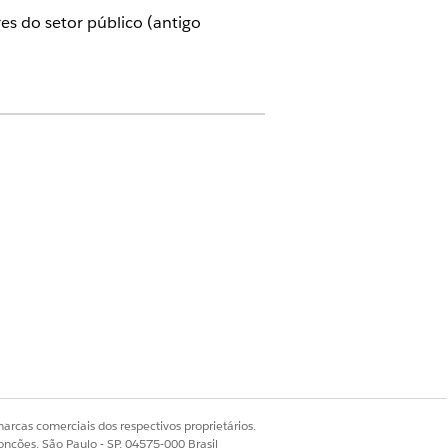
es do setor público (antigo
io
xplainer
egras
m base em determinados fatores.
al. O montante da tarifa de
 no salão ou de uma combinação
arcas comerciais dos respectivos proprietários.
matrizes de decisão para armazenar
onções, São Paulo - SP, 04575-000 Brasil