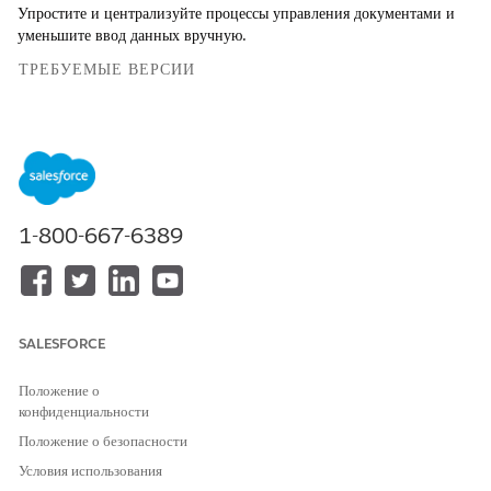
Упростите и централизуйте процессы управления документами и
уменьшите ввод данных вручную.
ТРЕБУЕМЫЕ ВЕРСИИ
Просмотр поддерживаемых версий продуктов
.
НЕОБХОДИМЫЕ ПОЛНОМОЧИЯ ПОЛЬЗОВАТЕЛЯ
Для настройки страниц
Настройка приложения
1-800-667-6389
записей:
Для создания элемента
Контрольный список
контрольного списка
документа
документа:
SALESFORCE
Для добавления элементов
Контрольный список
контрольного списка
документа, ActionPlans
документа в шаблон плана
Положение о
действий:
конфиденциальности
Положение о безопасности
Для работы с полученными
Контрольный список
документами:
документа
Условия использования