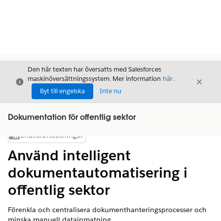
Den här texten har översatts med Salesforces
maskinöversättningssystem. Mer information
här
.
Stäng
Stäng
Stäng
Byt till engelska
Inte nu
Dokumentation för offentlig sektor
Innehållsförteckningar
Visa innehållsförteckning
Använd intelligent
dokumentautomatisering i
offentlig sektor
Förenkla och centralisera dokumenthanteringsprocesser och
minska manuell datainmatning.