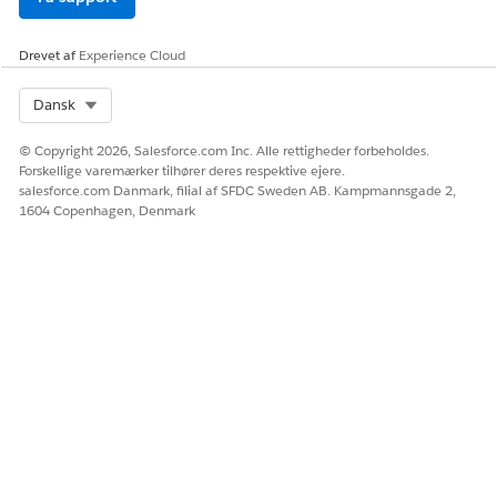
Aktiver
Forbedret interaktionsnotatgrænseflade
.
Den forbedrede interaktionsnotatgrænseflade er det
guidede forløb, der gør det muligt for brugere at oprette
Drevet af
Experience Cloud
mødenotater uden problemer, tilføje interaktionsdetaljer,
deltagere og interessetags og dele notaterne med andre
Select Org
Dansk
brugere.
© Copyright 2026, Salesforce.com Inc. Alle rettigheder forbeholdes.
Føj komponenten Interaktionssammendrag til en
Forskellige varemærker tilhører deres respektive ejere.
Lightning
salesforce.com Danmark, filial af SFDC Sweden AB. Kampmannsgade 2,
1604 Copenhagen, Denmark
Føj komponenten Interaktionssammendrag til Lightning for
relevante objekter, så det er nemt for sagsmedarbejdere og
andre at få adgang til.
Når du opsætter interaktionssammendrag for en
undersøgelsessag, kan du springe over denne opgave. Det
foruddefinerede sagsregistreringssidelayout, også kaldet
Sagsarbejdsoversigt, inkluderer en fane med komponenten
Interaktionssammendrag.
Sådan føjes komponenten Interaktionssammendrag til
Lightning for objektet Sag.
Find og vælg
sager
fra Appstarter.