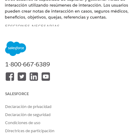
interacción utilizando resúmenes de interacción. Los usuarios
pueden crear notas de interacción en casos, seguros médicos,
beneficios, objetivos, quejas, referencias y cuentas.
EDICIONES NECESARIAS
1-800-667-6389
Public Sector Solutions es ahora Agentforce Public
NOTA
Sector. Es posible que vea referencias a Soluciones del
sector público en aplicaciones y documentación de
Salesforce.
SALESFORCE
Ver ediciones de
productos compatibles.
Declaración de privacidad
Declaración de seguridad
Los resúmenes de interacciones en el sector público
proporcionan un flujo guiado único que permite a los
Condiciones de uso
usuarios tomar notas detalladas de reuniones y
Directrices de participación
conversaciones con partes integrantes o participantes de