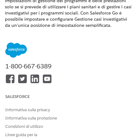
impostazioni di gestione dei programmi e delle prestazioni
solo se si prevede di utilizzare i piani sanitari e di gestire i casi
investigativi per i programmi sociali. Con Salesforce Go è
possibile impostare e configurare Gestione casi investigativi
da un'unica posizione di impostazione semplificata.
Abilita sequenza temporale
Offrire a investigatori e operatori del caso una visione
cronologica delle attività passate, in corso e imminenti di un
caso, ad esempio un nuovo partecipante al caso o una nuova
1-800-667-6389
violazione del codice normativo.
VERSIONI (EDITION) RICHIESTE
AUTORIZZAZIONI UTENTE RICHIESTE
SALESFORCE
Per configurare una
Accesso in lettura e modifica
sequenza temporale:
per gli oggetti inclusi nella
Informativa sulla privacy
sequenza temporale
Informativa sulla protezione
Da Imposta, nella casella Ricerca veloce, immettere
Condizioni di utilizzo
e selezionarla.
Tempistica
Linee guida per la