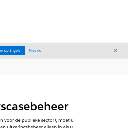
Sluite
n op Engels
Niet nu
Sluiten
scasebeheer
n voor de publieke sector), moet u
 uitkeringsbeheer alleen in als u