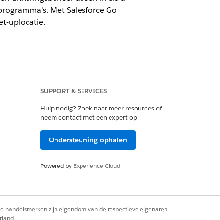
 programma's. Met Salesforce Go
et-uplocatie.
en aanstaande activiteiten van een
SUPPORT & SERVICES
Hulp nodig? Zoek naar meer resources of
neem contact met een expert op.
 de objecten die u opneemt op de
Ondersteuning ophalen
Powered by
Experience Cloud
 kunt u deze niet meer uitschakelen.
lgende vereiste taak de component
rse handelsmerken zijn eigendom van de respectieve eigenaren.
ureerd als gerelateerde objecten:
rland