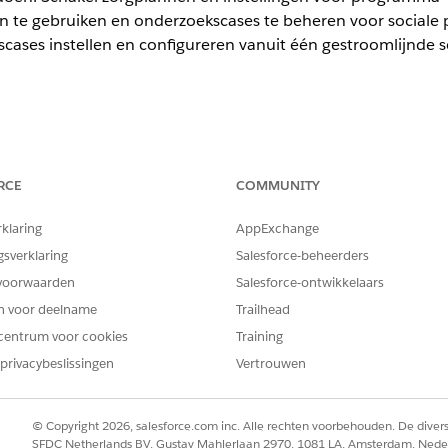
 te gebruiken en onderzoekscases te beheren voor sociale
ases instellen en configureren vanuit één gestroomlijnde s
kers een chronologisch overzicht van de verleden, lopende 
eelnemer of een nieuwe schending van de regelgevingscode.
RCE
COMMUNITY
rklaring
AppExchange
BENODIGDE GEBRUIKERSMACHTIGINGEN
gsverklaring
Salesforce-beheerders
Lees- en bewerktoegang voor
voorwaarden
Salesforce-ontwikkelaars
tijdlijn
en voor deelname
Trailhead
op in het vak Snel zoeken en selecteer deze.
centrum voor cookies
Training
.
privacybeslissingen
Vertrouwen
enmalige taak. Zodra u Tijdlijn hebt ingeschakeld in uw organisatie,
scases hebt ingeschakeld, configureert Salesforce in de vo
© Copyright 2026, salesforce.com inc. Alle rechten voorbehouden. De dive
at als basis van de tijdlijn dient. Deze objecten zijn geconfig
SFDC Netherlands BV, Gustav Mahlerlaan 2970, 1081 LA, Amsterdam, Nede