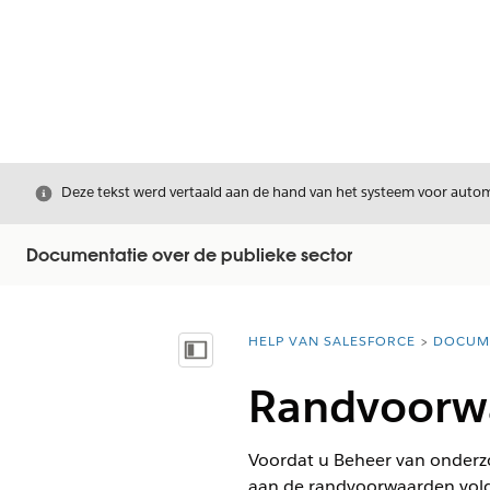
Sluiten
Deze tekst werd vertaald aan de hand van het systeem voor automa
Documentatie over de publieke sector
HELP VAN SALESFORCE
DOCUM
U bent hier:
Inhoudsopgave weergeven
Randvoorw
Voordat u Beheer van onderzo
aan de randvoorwaarden voldo