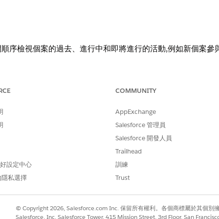
順序檢視個案的過去、進行中和即將進行的活動,例如新個案參
需要的使用者權限
RCE
COMMUNITY
「時程表」中所包含物件的「
明
AppExchange
明
Salesforce 管理員
方塊中輸入
並予以選取。
時間表
Salesforce 開發人員
中的「時程表」一旦啟用後，便無法停用。
Trailhead
在下列先決條件工作中,Salesforce 會使用作為時程表基礎
 偏好設定中心
訓練
的隱私選擇
Trust
© Copyright 2026, Salesforce.com Inc. 保留所有權利。各個商標屬於其個
Salesforce, Inc. Salesforce Tower, 415 Mission Street, 3rd Floor, San Francis