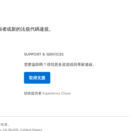
與者或新的法規代碼違規。
SUPPORT & SERVICES
讀取」和「編輯」存取權
需要協助嗎？尋找更多資源或與專家連線。
取得支援
技術提供者
Experience Cloud
的「個案」物件來設定「時程表」元件。
別擁有者。
co, CA 94105, United States