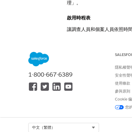
理」。
啟用時程表
讓調查人員和個案人員依照時間
必要版本
SALESFO
若要設定時程表：
隱私權聲
1-800-667-6389
安全性聲
進入「設定」,在「快速尋找」
開啟「
時程表組態
」。
使用條款
啟用時程表是一次性工作。組織
參與原則
在您啟用「調查個案管理」之後,
Cookie
這些物件會設定為相關物件:
您
動作計畫
Assessment
Select Org
中文（繁體）
個案參與者