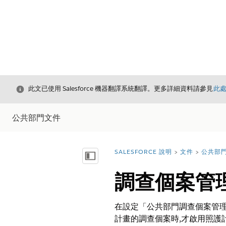
結束
此文已使用 Salesforce 機器翻譯系統翻譯。更多詳細資料請參見
此
公共部門文件
SALESFORCE 說明
文件
公共部
您位於此處：
顯示目錄
調查個案管
在設定「公共部門調查個案管理
計畫的調查個案時,才啟用照護計畫