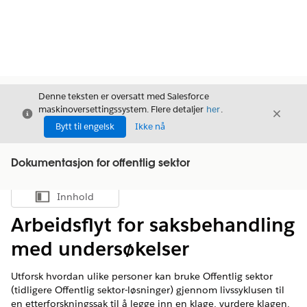
Denne teksten er oversatt med Salesforce
maskinoversettingssystem. Flere detaljer
her
.
Avslutt
Avslut
Avslutt
Bytt til engelsk
Ikke nå
Dokumentasjon for offentlig sektor
Innhold
Vis innholdsfortegnelse
Arbeidsflyt for saksbehandling
med undersøkelser
Utforsk hvordan ulike personer kan bruke Offentlig sektor
(tidligere Offentlig sektor-løsninger) gjennom livssyklusen til
en etterforskningssak til å legge inn en klage, vurdere klagen,