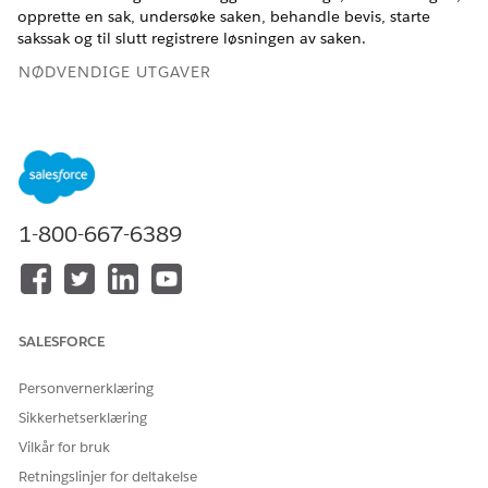
opprette en sak, undersøke saken, behandle bevis, starte
sakssak og til slutt registrere løsningen av saken.
NØDVENDIGE UTGAVER
Se støttede produktversjoner
.
1-800-667-6389
1. Send en klage
Bestemmere eller deres representanter kan sende inn
klager direkte fra Benefit Assistance-nettstedet eller via
agenturets klageinntaksleder.
SALESFORCE
Samarbeid med Salesforce-administratoren for å
Personvernerklæring
konfigurere inntaksskjemaet for klager på Benefit
Assistance Experience Cloud-nettstedet. Konfigurer de
Sikkerhetserklæring
veiledede Omniskript-flytene for å hjelpe
Vilkår for bruk
klageinntakspersoner med å dokumentere bekymringer for
Retningslinjer for deltakelse
deltakere.