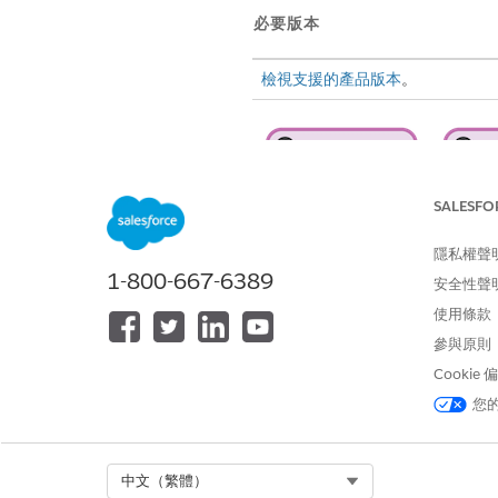
必要版本
檢視支援的產品版本
。
SALESFO
隱私權聲
1-800-667-6389
安全性聲
使用條款
1. 提出投訴
部門成員或其代表可以直接從「
參與原則
Cookie
與 Salesforce 管理員合作,在 
記錄部門成員的疑慮。
您
請參閱「
投訴接收
」和「
社會福
2. 評估投訴並建立個案
Select Org
中文（繁體）
事件管理員會對投訴執行初步評