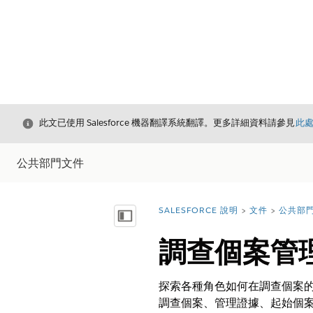
結束
此文已使用 Salesforce 機器翻譯系統翻譯。更多詳細資料請參見
此
公共部門文件
SALESFORCE 說明
文件
公共部
您位於此處：
顯示目錄
調查個案管
探索各種角色如何在調查個案的
調查個案、管理證據、起始個案