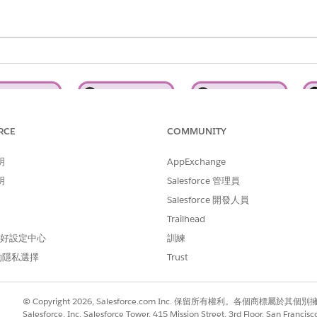
RCE
COMMUNITY
明
AppExchange
明
Salesforce 管理員
Salesforce 開發人員
福利協助」網站或透過機構的投訴接收專員提出投訴。
Trailhead
 偏好設定中心
訓練
Benefit Assistance Experience Cloud 網站上設定投訴接收表單。
的隱私選擇
Trust
祉疑慮
」。
© Copyright 2026, Salesforce.com Inc. 保留所有權利。各個商標屬於其個
估,並建立個案記錄以供進一步調查。單一個案可能涉及多個相關的抱怨。
Salesforce, Inc. Salesforce Tower, 415 Mission Street, 3rd Floor, San Francis