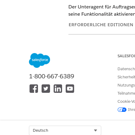
Der Unteragent für Auftrags
seine Funktionalität aktivieren
ERFORDERLICHE EDITIONEN
Zeigen Sie unterstützte Produkt
AKTION
SALESFO
Finden übereinstimmender
Datensch
Anwerbungsposts
1-800-667-6389
Sicherhei
Nutzungs
Teilnahme
Erhalten empfohlener Stellena
Cookie-Vo
Ihr
Abrufen der aktuellen Stadt des
Select Org
Deutsch