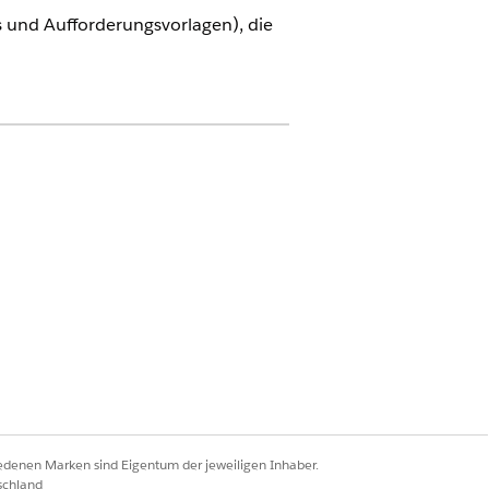
 und Aufforderungsvorlagen), die
HREIBUNG
ndet die konfigurierten Abrufer- und
berstichwörter/Profildaten, um über
ein Search nach relevanten
sätzen für Einstellungsbuchungen zu
n.
striert den Prozess des Erhaltens von
hlungen und ruft möglicherweise
e Aktionen oder Aufforderungen auf.
isiert den Basis-URL für Auftragslinks
r formatierten Ausgabe.
iedenen Marken sind Eigentum der jeweiligen Inhaber.
den aktuellen Ort des Antragstellers
schland
einem Datensatz vom Typ "Adresse der