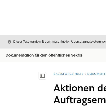
Schließen
Dieser Text wurde mit dem maschinellen Übersetzungssystem von S
Dokumentation für den öffentlichen Sektor
SALESFORCE-HILFE
DOKUMENT
Sie befinden sich hier:
Inhalt anzeigen
Aktionen d
Auftragsem