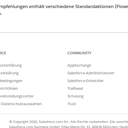
empfehlungen enthält verschiedene Standardaktionen (Flows
.
-Editionen
an.
REFERENZAKTION
BESC
RCE
COMMUNITY
Aufforderungsvorlage: Finden
Verwe
utzerklärung
AppExchange
übereinstimmender Anwerbungsposts
Bewer
Einst
tserklärung
Salesforce-Administratoren
Daten
bedingungen
Salesforce-Entwickler
suche
richtlinien
Trailhead
ngebote
Flow: Erhalten empfohlener
Orche
reinstellungscenter
Schulung
Stellenangebote
Empfe
ander
e Datenschutzauswahlen
Trust
Aktual
in de
© Copyright 2026, Salesforce.com Inc. Alle Rechte vorbehalten. Die versch
 Benutzers
Flow: Abrufen der aktuellen Stadt des
Ruft 
Salesforce.com Germany GmbH, Erika-Mann-Str. 31, 80636 München, Deut
Benutzers
aus s