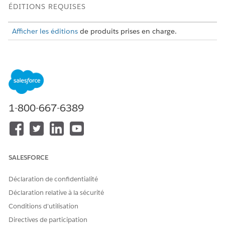
ÉDITIONS REQUISES
Afficher les éditions
de produits prises en charge.
ACTION
ACTION DE
DESCRIPTION
RÉFÉRENCE
Rechercher les
Modèle d'invite :
Utilise les
offres de
Rechercher les
données de
recrutement
offres de
profil/mots-clés
1-800-667-6389
correspondantes
recrutement
de récupérateur
correspondantes
et de candidat
configurés pour
rechercher des
enregistrements
Publication de
SALESFORCE
recrutement
pertinents via la
Déclaration de confidentialité
Recherche
Einstein.
Déclaration relative à la sécurité
Conditions d’utilisation
Obtenir des
Flux : Obtenir des
Orchestre le
postes
postes
processus de
Directives de participation