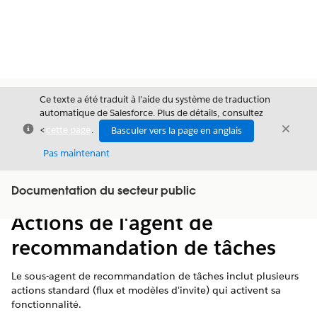
Ce texte a été traduit à l’aide du système de traduction
automatique de Salesforce. Plus de détails, consultez
Fermer
Ferme
<
cette page
.
Basculer vers la page en anglais
Fermer
Pas maintenant
Table des
Documentation du secteur public
Afficher la table des matières
matières
Actions de l'agent de
recommandation de tâches
Le sous-agent de recommandation de tâches inclut plusieurs
actions standard (flux et modèles d'invite) qui activent sa
fonctionnalité.