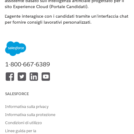
assistente basato sull'intelligenza artificiale progettato per il
sito Experience Cloud (Portale Candidati).
L'agente interagisce con i candidati tramite un'interfaccia chat
per fornire consigli lavorativi personalizzati.
L'agente utilizza diverse tecnologie Salesforce:
Agenteforce
: Creato utilizzando un modello Agentforce
Employee Agent, che consente la configurazione e la
distribuzione in Salesforce.
Dati profilo richiedente
: Utilizza i dati dei richiedenti
1-800-667-6389
archiviati negli oggetti Salesforce (ad esempio Formazione
della persona, Impiego della persona e Competenza della
persona) per personalizzare i consigli. Mantenere un
profilo candidato aggiornato è fondamentale per i
suggerimenti pertinenti.
SALESFORCE
Ricerca Einstein e RAG
: Utilizza un retriever Ricerca
Einstein configurato (Generazione aumentata recupero)
Informativa sulla privacy
per trovare i record Distacco di reclutamento
Informativa sulla protezione
corrispondenti in base al profilo e alle query del
Condizioni di utilizzo
candidato.
Flussi e azioni
standard: Utilizza flussi e azioni predefiniti,
Linee guida per la