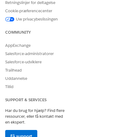
Retningslinjer for deltagelse
Cookie-præferencecenter
Uw privacybeslissingen
COMMUNITY
Dette er ikke en udtømmende liste. Du kan
BEMÆRK
også opdatere sidelayouts senere, når der kræves en
AppExchange
bestemt relateret liste.
Salesforce-administratorer
Salesforce-udviklere
Giv administratorer og brugere, der konfigurerer
reguleringsgodkendelser og uddannelseskrav, og som
Trailhead
udsteder licenser og tilladelser, adgang til de objekter, de
Uddannelse
har brug for til at arbejde med. Tildel dem
Tillid
tilladelsessættet Offentlig sektoradgang.
Når du har fuldført disse opgaver, skal du konfigurere
SUPPORT & SERVICES
regulerende godkendelser, licensuddannelseskrav og
Har du brug for hjælp? Find flere
regulerende transaktionsgebyrer.
ressourcer, eller få kontakt med
en ekspert.
Få support