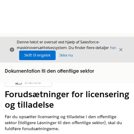
Denne tekst er oversat ved hjælp af Salesforce-
maskinoversættelsessystem. Du finder flere detaljer
her
.
Luk
Luk
Luk
Skift til engelsk
Ikke nu
Dokumentation til den offentlige sektor
Indhold
Vis indholdsfortegnelse
Forudsætninger for licensering
og tilladelse
Før du opsætter licensering og tilladelse i den offentlige
sektor (tidligere Løsninger til den offentlige sektor), skal du
fuldføre forudsætningerne.