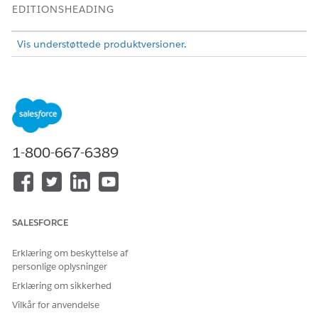
EDITIONSHEADING
Vis understøttede produktversioner
.
Sørg for, at din organisation er klar til licensering og tilladelse,
før du starter med at konfigurere regulerende godkendelser,
licensuddannelseskrav og gebyrer for regulerende
transaktioner.
Opsæt nyttige relaterede lister på de sider, der er relateret
1-800-667-6389
til licensering og tilladelse. Eksempel:
På kontosidelayoutet skal du tilføje de relaterede lister
Aktiver, Tilknyttede placeringer, Forretningslicenser,
Notater og vedhæftede filer og Offentlige klager.
På forretningslicensapplikationen og de individuelle
SALESFORCE
applikationslayouts skal du tilføje de relaterede lister
Godkendelseshistorik, Godkendelsesanmodningsaktiv,
Erklæring om beskyttelse af
Godkendelsesanmodningssted, Regulerende
personlige oplysninger
transaktionsgebyrer og Besøg.
Erklæring om sikkerhed
Føj den relaterede liste Forretningsregulerende
autorisationstyper til forretningstypen og layouts for
Vilkår for anvendelse
regulerende autorisationstyper.