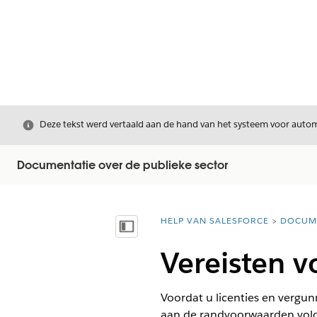
Sluiten
Deze tekst werd vertaald aan de hand van het systeem voor automa
Documentatie over de publieke sector
HELP VAN SALESFORCE
DOCUM
U bent hier:
Inhoudsopgave weergeven
Vereisten v
Voordat u licenties en vergu
aan de randvoorwaarden vol