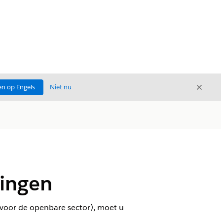
Sluite
n op Engels
Niet nu
Sluiten
gingen
 voor de openbare sector), moet u