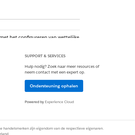
met het configureren van wettelijke
gen. Bijvoorbeeld:
SUPPORT & SERVICES
licenties, Notities en bijlagen en
Hulp nodig? Zoek naar meer resources of
neem contact met een expert op.
erde lijsten Goedkeuringshistorie,
lgeving en Bezoeken toe.
Ondersteuning ophalen
r bedrijfstypen en typen autorisaties
Powered by
Experience Cloud
neer een bepaalde gerelateerde lijst
rse handelsmerken zijn eigendom van de respectieve eigenaren.
die licenties en vergunningen uitgeven,
rland